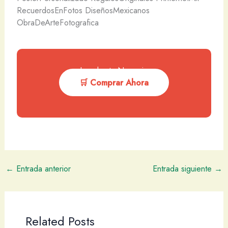
RecuerdosEnFotos DiseñosMexicanos
ObraDeArteFotografica
Impulsa tu Negocio
🛒 Comprar Ahora
←
Entrada anterior
Entrada siguiente
→
Related Posts