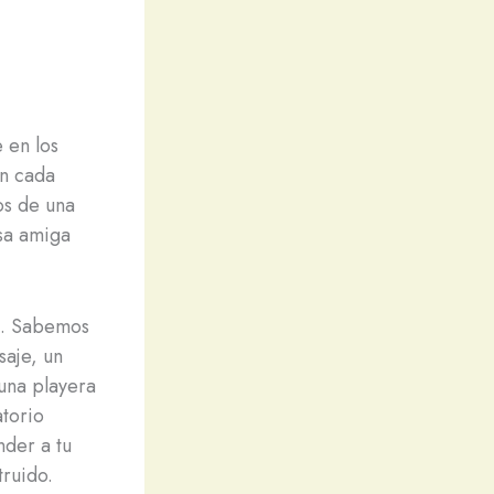
 en los
en cada
os de una
esa amiga
s. Sabemos
saje, un
una playera
atorio
nder a tu
truido.