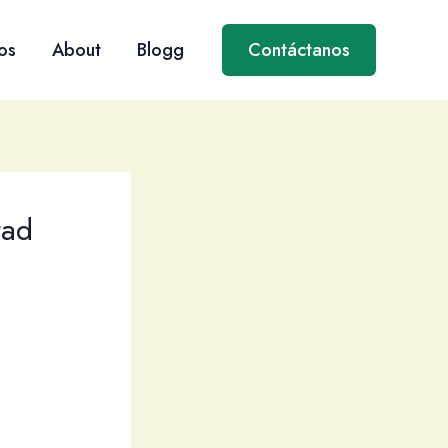
os
About
Blogg
Contáctanos
tad