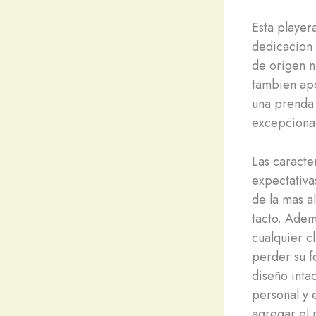
Esta player
dedicacion 
de origen n
tambien apo
una prenda 
excepcional
Las caracte
expectativa
de la mas a
tacto. Adem
cualquier cl
perder su f
diseño inta
personal y 
agregar el 