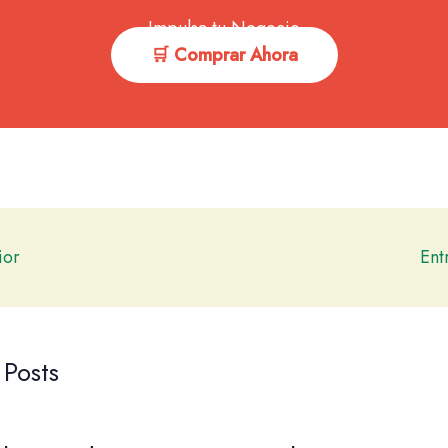
Impulsa tu Negocio
🛒 Comprar Ahora
ior
Ent
 Posts