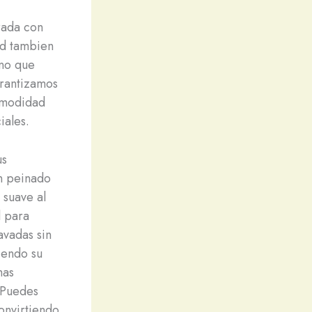
rada con
ad tambien
ino que
arantizamos
comodidad
iales.
us
on peinado
 suave al
l para
avadas sin
iendo su
mas
 Puedes
onvirtiendo