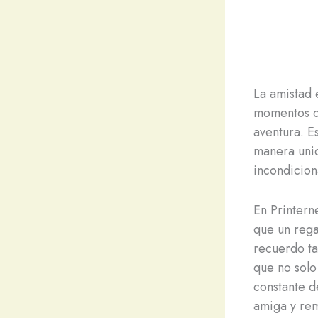
La amistad 
momentos di
aventura. E
manera unic
incondiciona
En Printer
que un rega
recuerdo ta
que no solo
constante d
amiga y rem