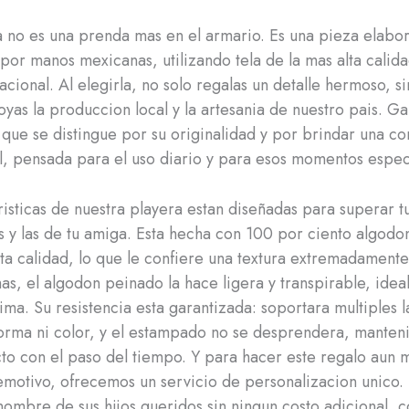
a no es una prenda mas en el armario. Es una pieza elabo
por manos mexicanas, utilizando tela de la mas alta calid
acional. Al elegirla, no solo regalas un detalle hermoso, s
yas la produccion local y la artesania de nuestro pais. G
que se distingue por su originalidad y por brindar una 
, pensada para el uso diario y para esos momentos espec
risticas de nuestra playera estan diseñadas para superar t
s y las de tu amiga. Esta hecha con 100 por ciento algod
lta calidad, lo que le confiere una textura extremadamente
as, el algodon peinado la hace ligera y transpirable, idea
ima. Su resistencia esta garantizada: soportara multiples l
orma ni color, y el estampado no se desprendera, manten
cto con el paso del tiempo. Y para hacer este regalo aun 
emotivo, ofrecemos un servicio de personalizacion unico.
nombre de sus hijos queridos sin ningun costo adicional, c