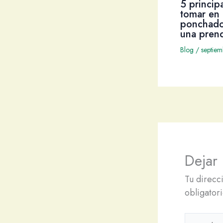
5 princip
tomar en 
ponchado
una pren
Blog
/
septie
Dejar
Tu direcc
obligator
Escribe