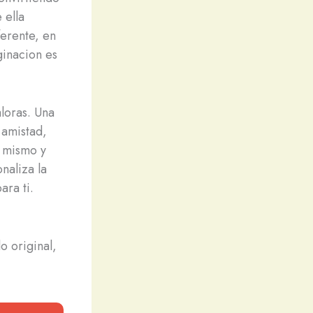
 ella
ferente, en
ginacion es
loras. Una
 amistad,
y mismo y
naliza la
ara ti.
o original,