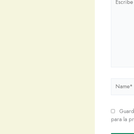
aquí...
Name*
Guarda
para la p