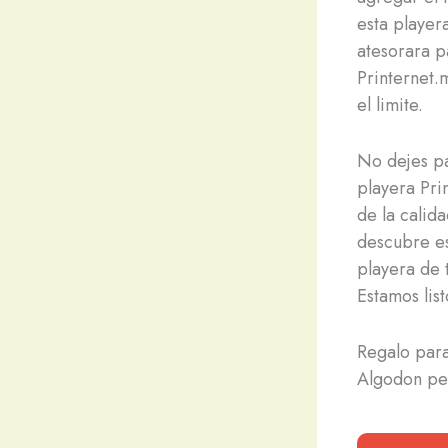
esta player
atesorara p
Printernet.
el limite.
No dejes pa
playera Pri
de la calid
descubre es
playera de 
Estamos lis
Regalo para
Algodon pe