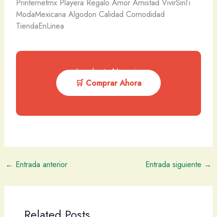
Printernetmx Playera Regalo Amor Amistad VivirSinTi
ModaMexicana Algodon Calidad Comodidad
TiendaEnLinea
Impulsa tu Negocio
🛒 Comprar Ahora
←
Entrada anterior
Entrada siguiente
→
Related Posts