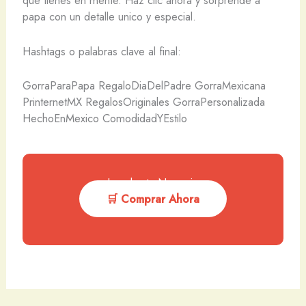
que tienes en mente. Haz clic ahora y sorprende a
papa con un detalle unico y especial.
Hashtags o palabras clave al final:
GorraParaPapa RegaloDiaDelPadre GorraMexicana
PrinternetMX RegalosOriginales GorraPersonalizada
HechoEnMexico ComodidadYEstilo
Impulsa tu Negocio
🛒 Comprar Ahora