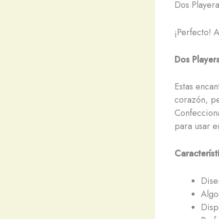
Dos Player
¡Perfecto! 
Dos Player
Estas encan
corazón, pe
Confecciona
para usar e
Característ
Dise
Algo
Disp