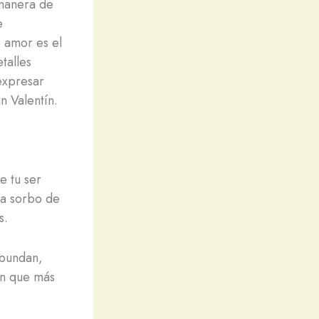
 manera de
e
 amor es el
talles
expresar
n Valentín.
e tu ser
da sorbo de
s.
abundan,
en que más