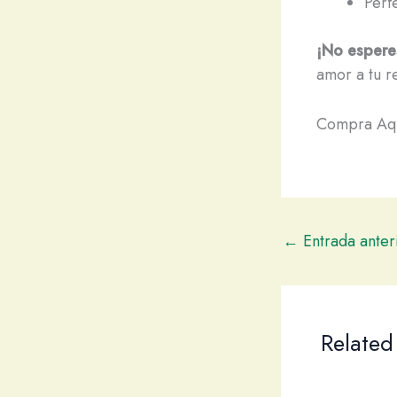
Perf
¡No espere
amor a tu r
Compra Aq
←
Entrada anter
Related