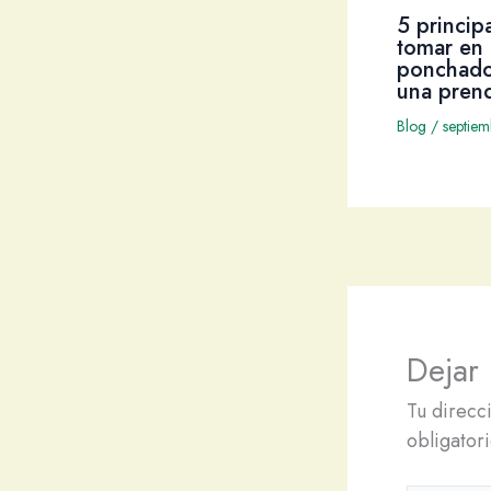
5 princip
tomar en 
ponchado
una pren
Blog
/
septie
Dejar
Tu direcc
obligator