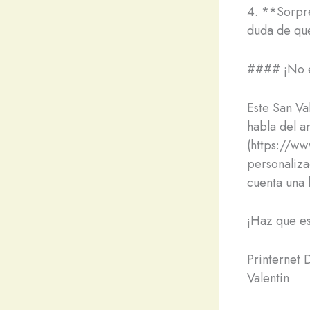
4. **Sorpre
duda de que
#### ¡No e
Este San Va
habla del am
(https://ww
personaliza
cuenta una 
¡Haz que es
Printernet 
Valentin