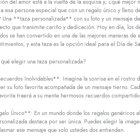
ión del amor está a la vuelta de la esquina y, ¿qué mejor
a esa persona especial que con un regalo único y lleno d
? Una **taza personalizada** con su foto y un mensaje de
fecto que transmite cariño y dedicación. Hoy en día, los de
dos se han convertido en una de las mejores maneras de 
timientos, y esta taza es la opción ideal para el Día de Sa
qué elegir una taza personalizada?
ecuerdos Inolvidables**: Imagina la sonrisa en el rostro d
ver su foto favorita acompañada de un mensaje tierno. Ca
avorita traerá a su mente hermosos recuerdos compartido
galo Único**: En un mundo donde los regalos genéricos 
rsonalizada destaca por ser única. Puedes elegir la imag
plasmar ese mensaje que solo ustedes dos entienden.