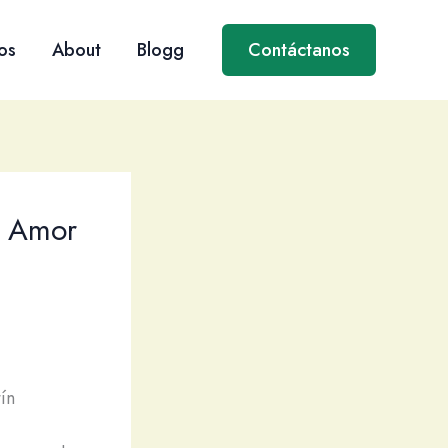
os
About
Blogg
Contáctanos
e Amor
ín