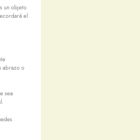
s un objeto
recordará el
nte
n abrazo o
ue sea
l.
uedes