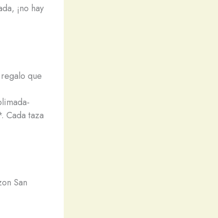
ada, ¡no hay
 regalo que
blimada-
*. Cada taza
zon San