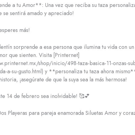
nde a tu Amor**: Una vez que reciba su taza personaliz
 se sentirá amado y apreciado!
speres más!
lentín sorprende a esa persona que ilumina tu vida con un
or que sienten. Visita [Printernet]
w.printernet.mx/shop/inicio/498-taza-basica-11-onzas-su
da-a-su-gusto.html) y **personaliza tu taza ahora mismo*
historia, ¡asegúrate de que la suya sea la más hermosa!
te 14 de febrero sea inolvidable! 🥰💕
Dos Playeras para pareja enamorada Siluetas Amor y cora