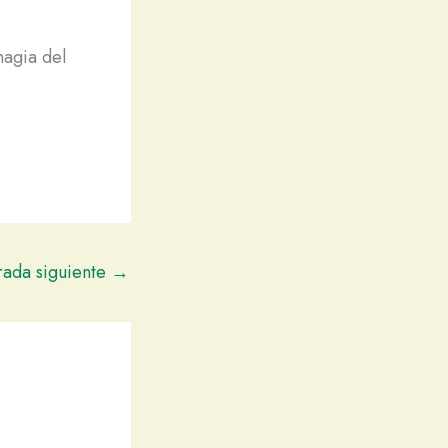
magia del
rada siguiente
→