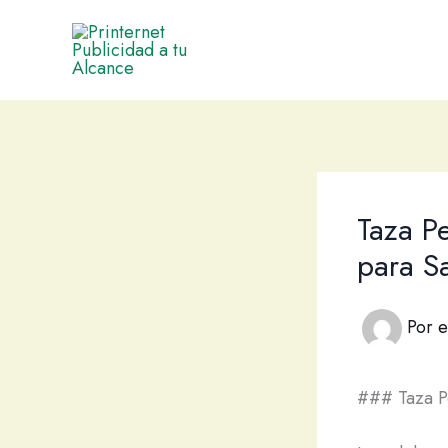
Ir
al
contenido
Taza P
para S
Por
e
### Taza Pe