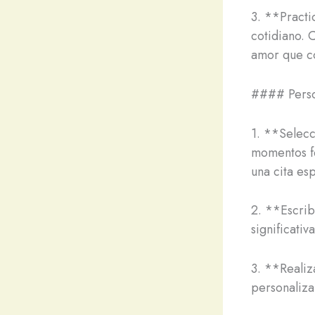
3. **Practi
cotidiano. 
amor que c
#### Person
1. **Selecc
momentos fe
una cita esp
2. **Escrib
significati
3. **Realiz
personaliza