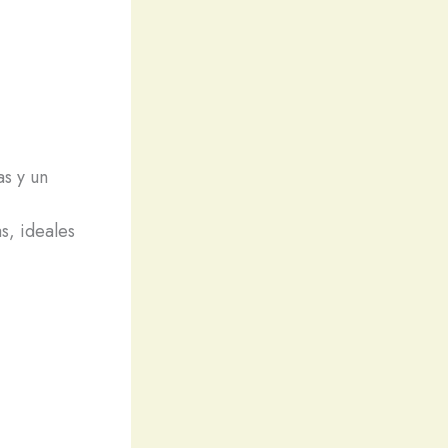
as y un
s, ideales