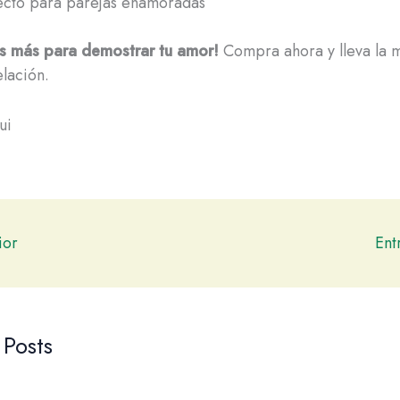
ecto para parejas enamoradas
s más para demostrar tu amor!
Compra ahora y lleva la 
elación.
ui
ior
Ent
 Posts