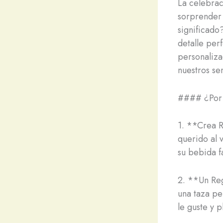
La celebrac
sorprender 
significado
detalle per
personaliza
nuestros sen
#### ¿Por 
1. **Crea R
querido al 
su bebida f
2. **Un Re
una taza pe
le guste y 