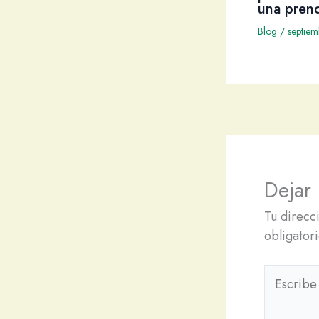
una pren
Blog
/
septie
Dejar
Tu direcc
obligator
Escribe
aquí...