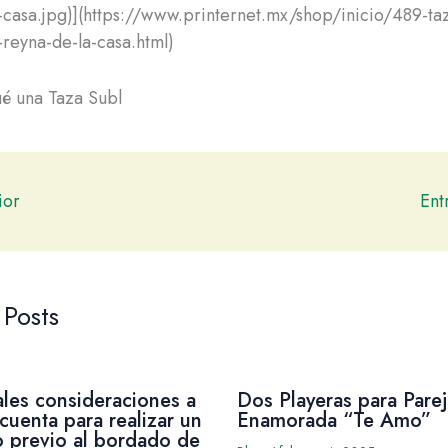
-casa.jpg)](https://www.printernet.mx/shop/inicio/489-ta
reyna-de-la-casa.html)
é una Taza Subl
ior
Ent
 Posts
ales consideraciones a
Dos Playeras para Parej
cuenta para realizar un
Enamorada “Te Amo”
 previo al bordado de