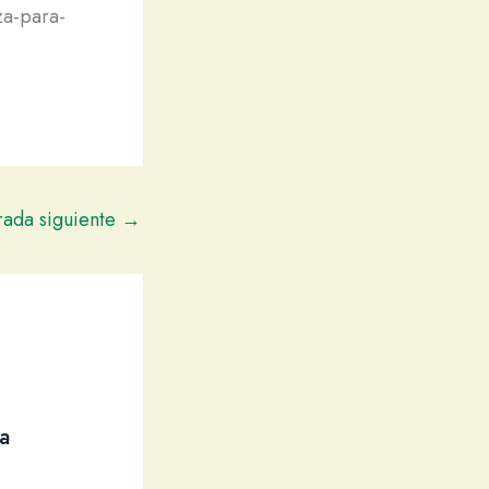
za-para-
rada siguiente
→
a