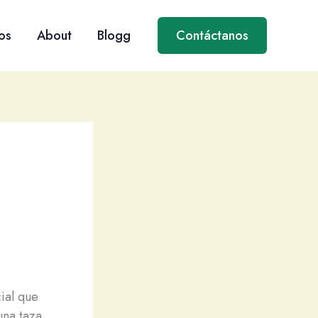
os
About
Blogg
Contáctanos
ial que
una taza