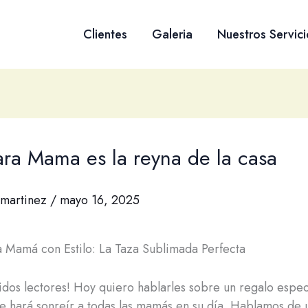
Clientes
Galeria
Nuestros Servici
ara Mama es la reyna de la casa
martinez
/
mayo 16, 2025
 Mamá con Estilo: La Taza Sublimada Perfecta
idos lectores! Hoy quiero hablarles sobre un regalo espec
 hará sonreír a todas las mamás en su día. Hablamos de 