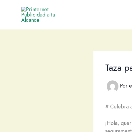
Ir
al
contenido
Taza p
Por
e
# Celebra a
¡Hola, quer
seguramente