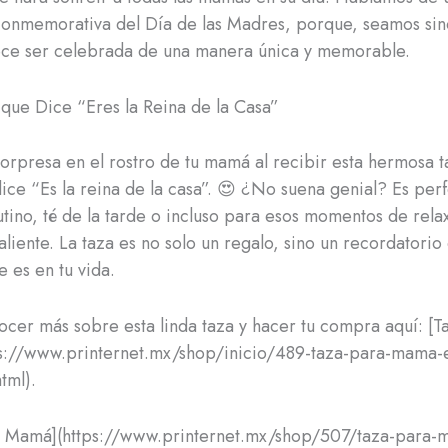
onmemorativa del Día de las Madres, porque, seamos sin
e ser celebrada de una manera única y memorable.
que Dice “Eres la Reina de la Casa”
sorpresa en el rostro de tu mamá al recibir esta hermosa t
ice “Es la reina de la casa”. 😍 ¿No suena genial? Es per
utino, té de la tarde o incluso para esos momentos de rela
liente. La taza es no solo un regalo, sino un recordatorio 
e es en tu vida.
cer más sobre esta linda taza y hacer tu compra aquí: [T
s://www.printernet.mx/shop/inicio/489-taza-para-mama-e
tml).
ra Mamá](https://www.printernet.mx/shop/507/taza-para-