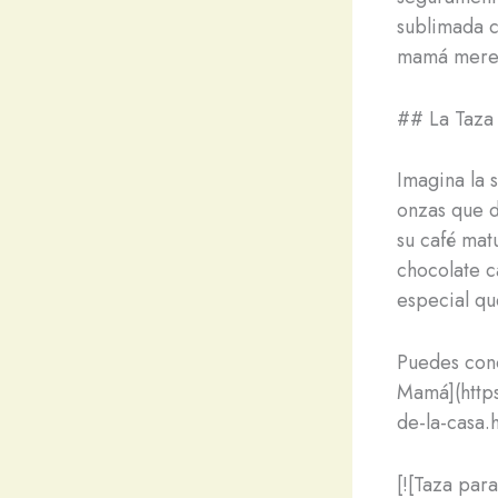
sublimada c
mamá merec
## La Taza 
Imagina la 
onzas que d
su café mat
chocolate ca
especial qu
Puedes cono
Mamá](http
de-la-casa.h
[![Taza pa