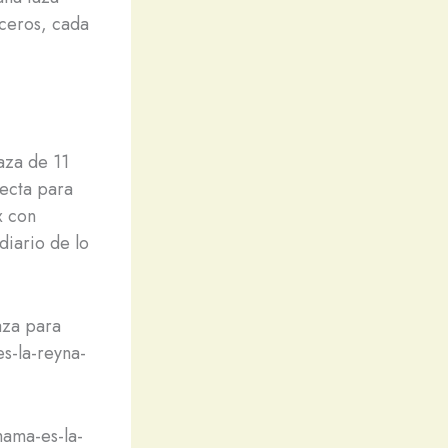
ceros, cada
aza de 11
fecta para
x con
diario de lo
aza para
s-la-reyna-
mama-es-la-