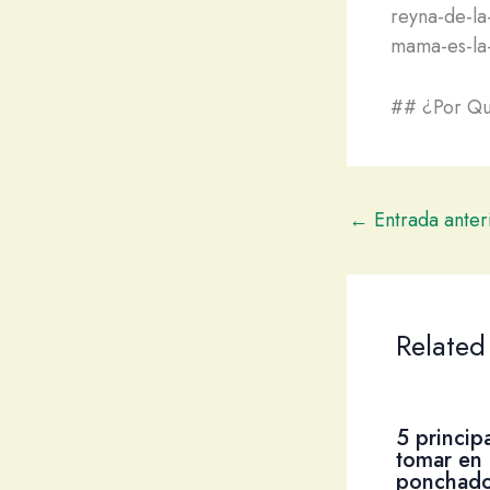
reyna-de-la
mama-es-la-
## ¿Por Qu
←
Entrada anter
Related
5 princip
tomar en 
ponchado