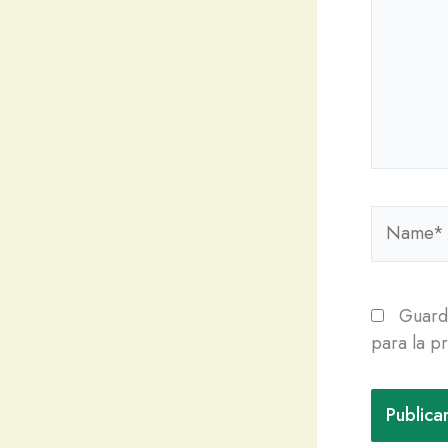
Name*
Guarda
para la p