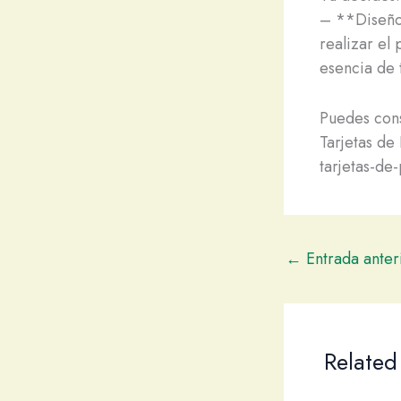
– **Diseño 
realizar el 
esencia de 
Puedes cons
Tarjetas de
tarjetas-de
←
Entrada anter
Related