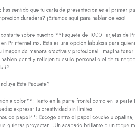
 has sentido que tu carta de presentación es el primer p
mpresión duradera? ¡Estamos aquí para hablar de eso!
contarte sobre nuestro **Paquete de 1000 Tarjetas de P
 en Printernet.mx. Esta es una opción fabulosa para quie
u imagen de manera efectiva y profesional. Imagina tene
 hablen por ti y reflejen tu estilo personal o el de tu nego
dad?
ncluye Este Paquete?
ón a color**: Tanto en la parte frontal como en la parte 
edas expresar tu creatividad sin límites.
s de papel**: Escoge entre el papel couche u opalina, 
ue quieras proyectar. ¿Un acabado brillante o un toque 