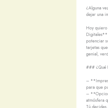
¿Alguna vez
dejar una i
Hoy quiero 
Digitales**
potenciar s
tarjetas que
genial, ver
### ¿Qué I
– **Impresi
para que pu
– **Opcione
atmósfera q
Tú decides.