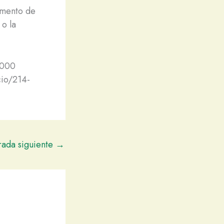
omento de
 o la
1000
cio/214-
rada siguiente
→