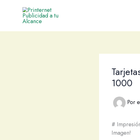
Ir
al
contenido
Tarjeta
1000
Por
e
# Impresión
Imagen!