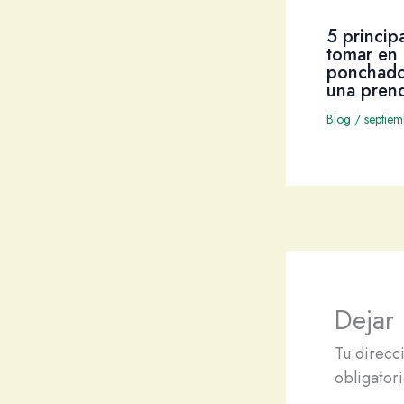
5 princip
tomar en 
ponchado
una pren
Blog
/
septie
Dejar
Tu direcc
obligator