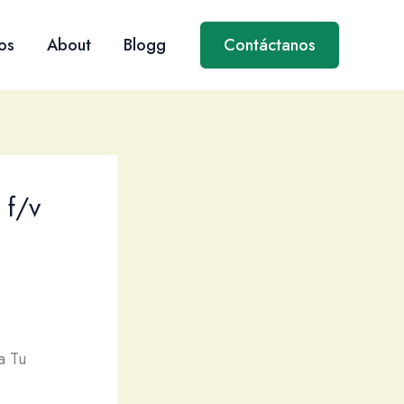
os
About
Blogg
Contáctanos
 f/v
a Tu