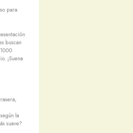
aso para
resentación
nes buscan
r 1000
cio. ¡Suena
trasera,
según la
más suave?