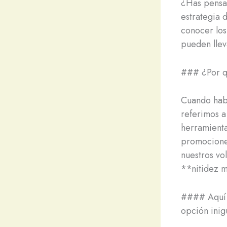
¿Has pensad
estrategia 
conocer los
pueden llev
### ¿Por qu
Cuando hab
referimos a
herramienta
promociones
nuestros vo
**nitidez m
#### Aquí t
opción inig