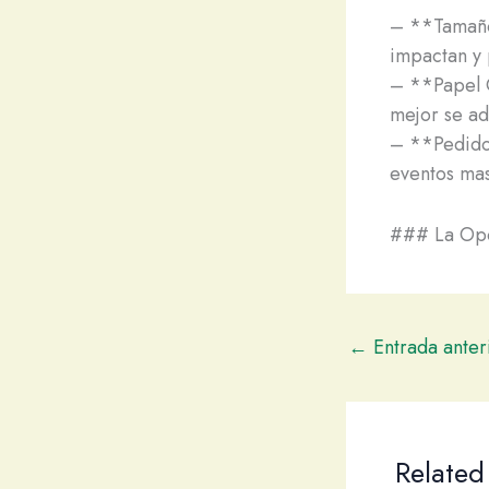
– **Tamaño
impactan y 
– **Papel C
mejor se ad
– **Pedido
eventos mas
### La Opo
←
Entrada anter
Related