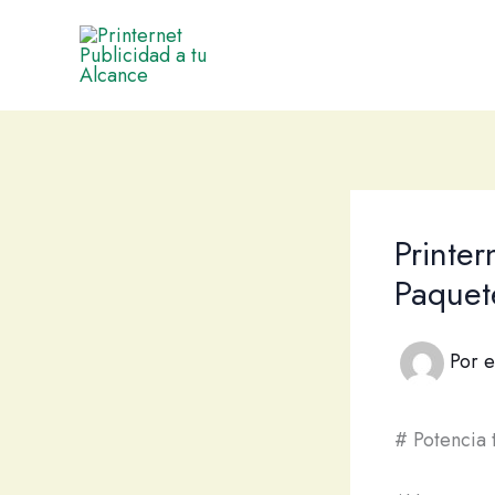
Ir
al
contenido
Printer
Paquet
Por
e
# Potencia 