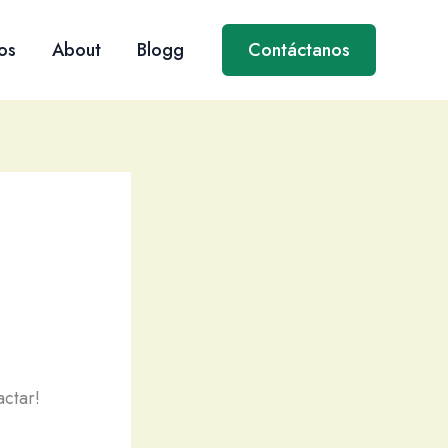
os
About
Blogg
Contáctanos
actar!