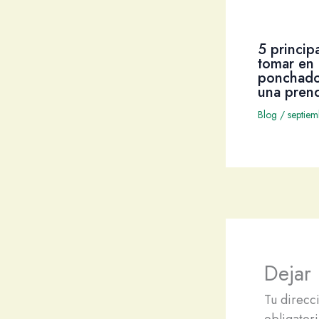
5 princip
tomar en 
ponchado
una pren
Blog
/
septie
Dejar
Tu direcc
obligator