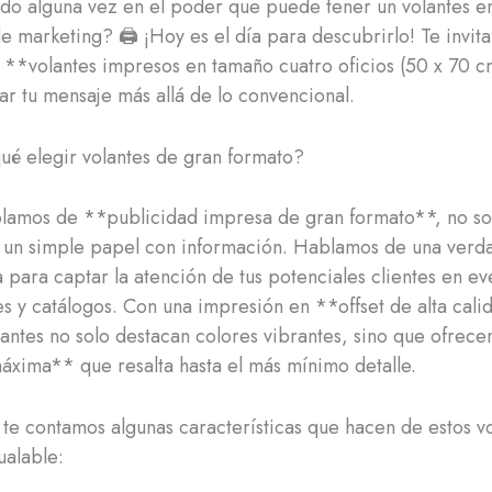
o alguna vez en el poder que puede tener un volantes en
de marketing? 🖨️ ¡Hoy es el día para descubrirlo! Te invit
 **volantes impresos en tamaño cuatro oficios (50 x 70 
ar tu mensaje más allá de lo convencional.
é elegir volantes de gran formato?
lamos de **publicidad impresa de gran formato**, no so
 un simple papel con información. Hablamos de una verd
 para captar la atención de tus potenciales clientes en ev
 y catálogos. Con una impresión en **offset de alta cali
lantes no solo destacan colores vibrantes, sino que ofrece
áxima** que resalta hasta el más mínimo detalle.
e contamos algunas características que hacen de estos vo
ualable: