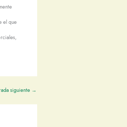
mente
e el que
rciales,
rada siguiente
→