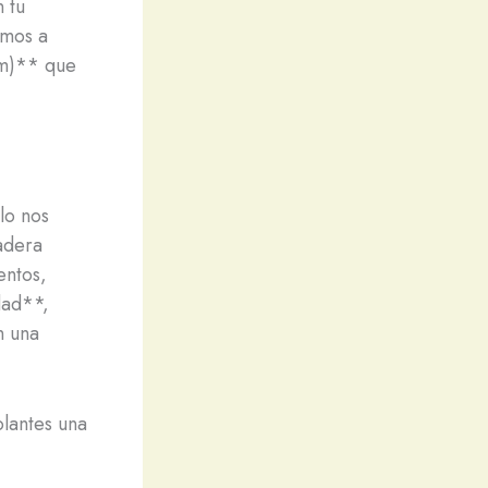
 tu
amos a
cm)** que
lo nos
adera
entos,
dad**,
n una
lantes una