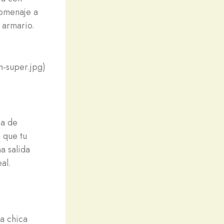
homenaje a
 armario.
-super.jpg)
ca de
 que tu
a salida
al.
la chica