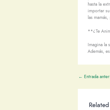
hasta la ex
importar su
las mamás, 
**¿Te Anim
Imagina la s
Además, es 
←
Entrada anter
Related