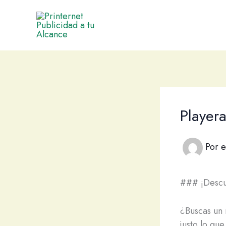
Ir
al
contenido
Player
Por
e
### ¡Descu
¿Buscas un 
justo lo qu