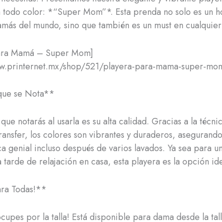
 todo color: *“Super Mom”*. Esta prenda no solo es un 
amás del mundo, sino que también es un must en cualquier
para Mamá – Super Mom]
ww.printernet.mx/shop/521/playera-para-mama-super-mom
que se Nota**
ue notarás al usarla es su alta calidad. Gracias a la técni
ransfer, los colores son vibrantes y duraderos, asegurando
ca genial incluso después de varios lavados. Ya sea para un
 tarde de relajación en casa, esta playera es la opción ide
ara Todas!**
cupes por la talla! Está disponible para dama desde la tal