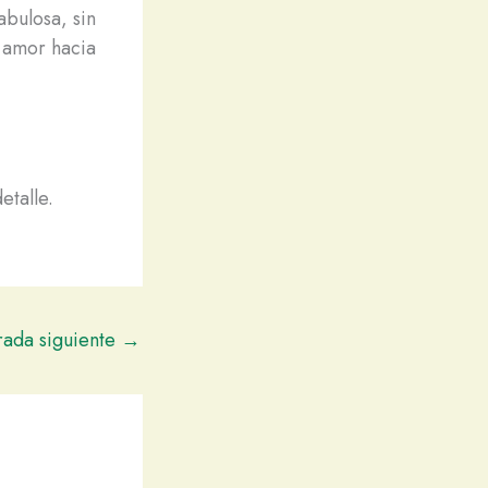
bulosa, sin
y amor hacia
etalle.
rada siguiente
→