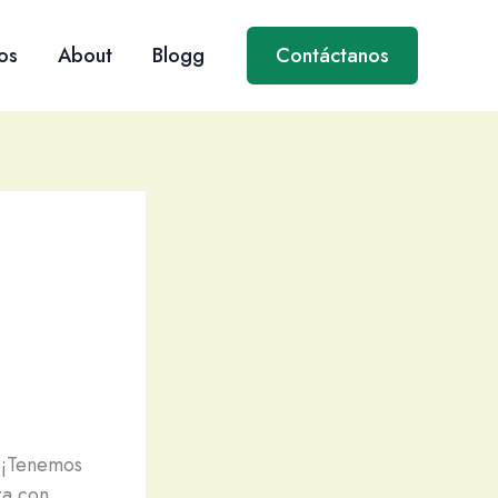
os
About
Blogg
Contáctanos
? ¡Tenemos
ra con