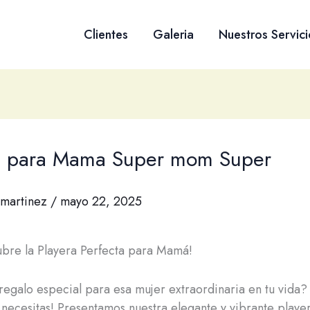
Clientes
Galeria
Nuestros Servici
a para Mama Super mom Super
martinez
/
mayo 22, 2025
bre la Playera Perfecta para Mamá!
regalo especial para esa mujer extraordinaria en tu vida
e necesitas! Presentamos nuestra elegante y vibrante playe