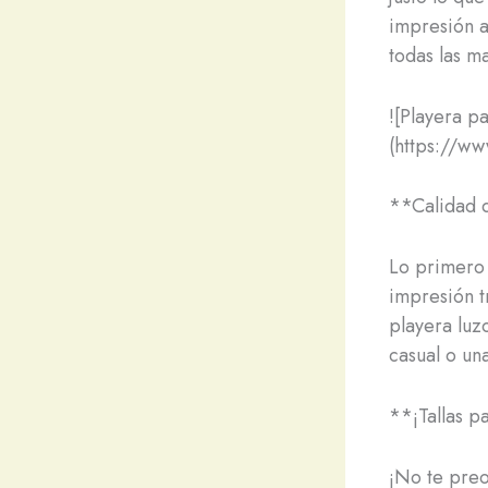
impresión a
todas las m
![Playera 
(https://w
**Calidad 
Lo primero q
impresión t
playera luz
casual o una
**¡Tallas p
¡No te preo