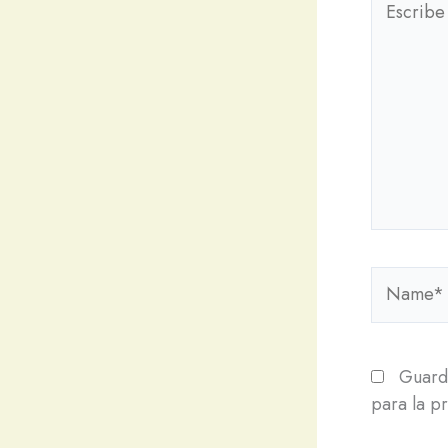
aquí...
Name*
Guarda
para la p