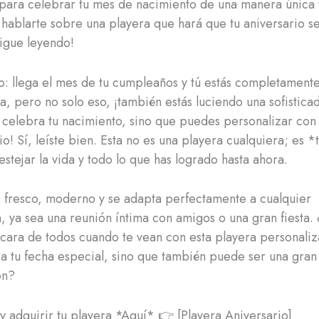
o para celebrar tu mes de nacimiento de una manera única 
hablarte sobre una playera que hará que tu aniversario s
Sigue leyendo!
o: llega el mes de tu cumpleaños y tú estás completamen
ta, pero no solo eso, ¡también estás luciendo una sofistica
 celebra tu nacimiento, sino que puedes personalizar con
io! Sí, leíste bien. Esta no es una playera cualquiera; es *
estejar la vida y todo lo que has logrado hasta ahora.
s fresco, moderno y se adapta perfectamente a cualquier
, ya sea una reunión íntima con amigos o una gran fiesta.
 cara de todos cuando te vean con esta playera personali
a tu fecha especial, sino que también puede ser una gran
ón?
y adquirir tu playera *Aquí* 👉 [Playera Aniversario]