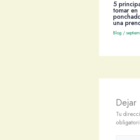
5 princip
tomar en 
ponchado
una pren
Blog
/
septie
Dejar
Tu direcc
obligator
Escribe