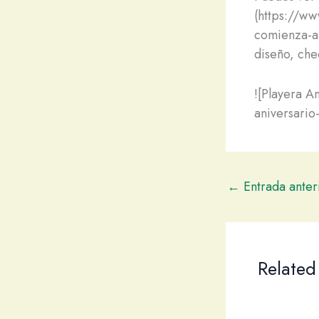
(https://ww
comienza-a-
diseño, che
![Playera A
aniversario
←
Entrada anter
Related