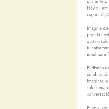
¿Estás list
Hoy quiero 
especial. ¡
Imagina est
para la fies
que no solo
tu aniversar
ideal para f
El diseño e
celebración
imaginas la
solo remarc
conversaci
Puedes ver 