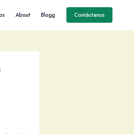
os
About
Blogg
Contáctanos
s