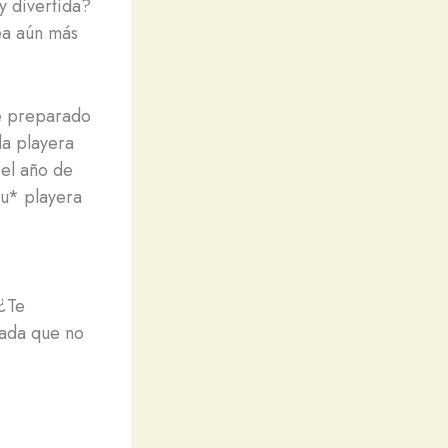
y divertida?
ea aún más
te preparado
da playera
 el año de
tu* playera
 ¿Te
zada que no