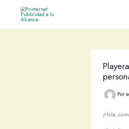
Ir
al
contenido
Playera
person
Por
e
¡Hola, comu