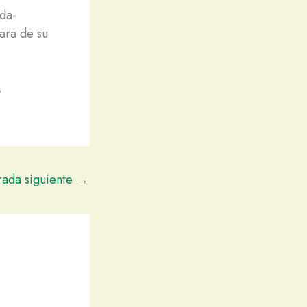
ida-
ara de su
-
rada siguiente
→