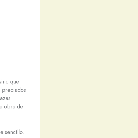
 sino que
s preciados
tazas
na obra de
 sencillo.