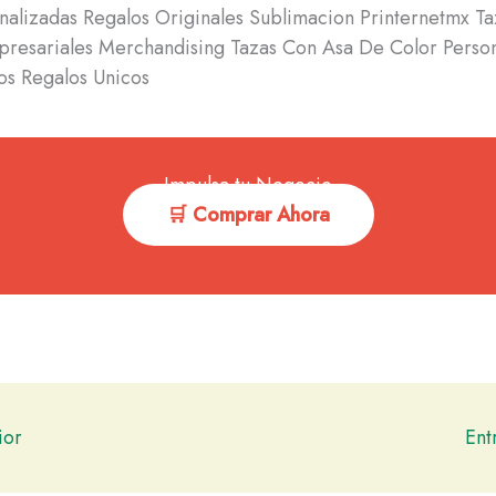
nalizadas Regalos Originales Sublimacion Printernetmx T
resariales Merchandising Tazas Con Asa De Color Person
os Regalos Unicos
Impulsa tu Negocio
🛒 Comprar Ahora
ior
Ent