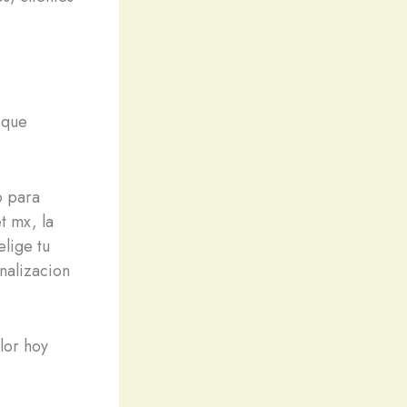
 que
o para
t mx, la
elige tu
onalizacion
lor hoy