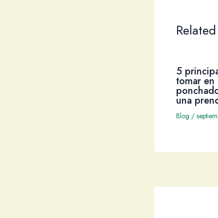
Related
5 princip
tomar en 
ponchado
una pren
Blog
/
septie