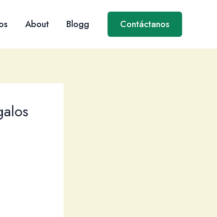
os
About
Blogg
Contáctanos
galos