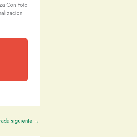
aza Con Foto
alizacion
rada siguiente
→