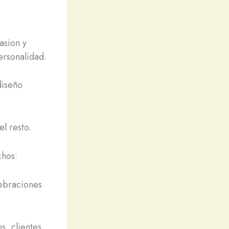
asion y
ersonalidad.
diseño
l resto.
chos:
lebraciones
s, clientes