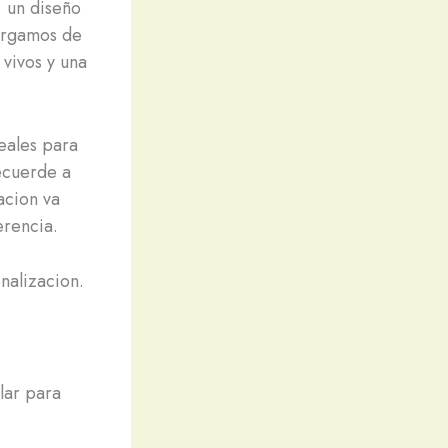
, un diseño
cargamos de
 vivos y una
eales para
ecuerde a
acion va
erencia.
nalizacion.
lar para