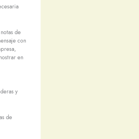
ecesaria
 notas de
mensaje con
mpresa,
mostrar en
aderas y
as de