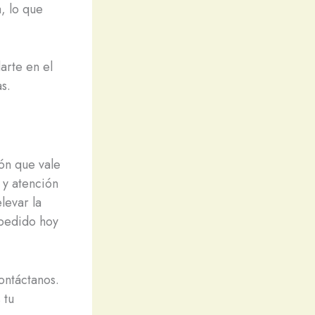
, lo que
arte en el
s.
ión que vale
 y atención
levar la
 pedido hoy
ontáctanos.
 tu