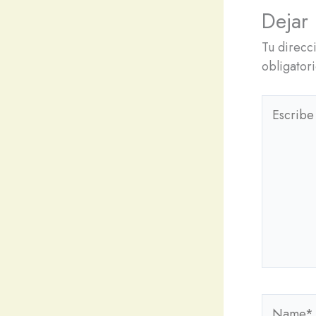
Dejar
Tu direcc
obligator
Escribe
aquí...
Name*