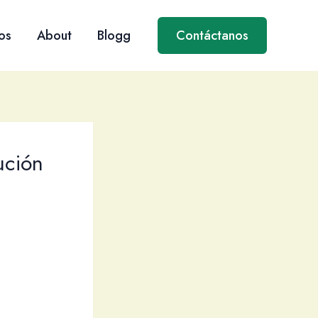
os
About
Blogg
Contáctanos
ución