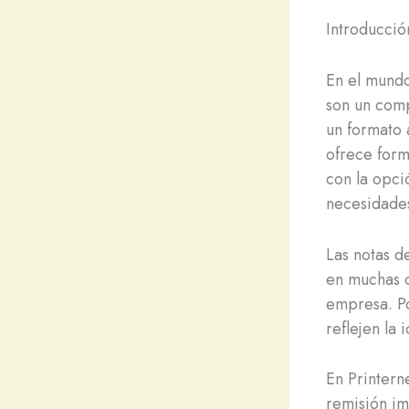
Introducció
En el mundo
son un comp
un formato 
ofrece form
con la opci
necesidade
Las notas d
en muchas o
empresa. Po
reflejen la
En Printern
remisión im