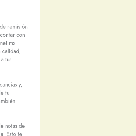
 de remisión
 contar con
rnet.mx
 calidad,
a tus
cancías y,
e tu
también
de notas de
a. Esto te