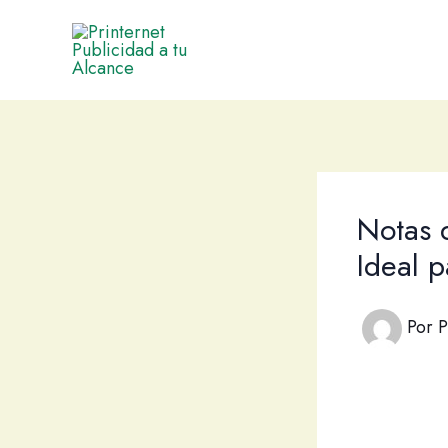
Ir
al
contenido
Notas 
Ideal 
Por
P