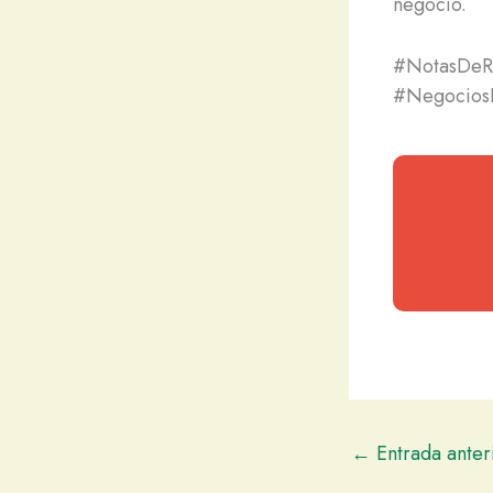
negocio.
#NotasDeRe
#NegociosP
←
Entrada anter