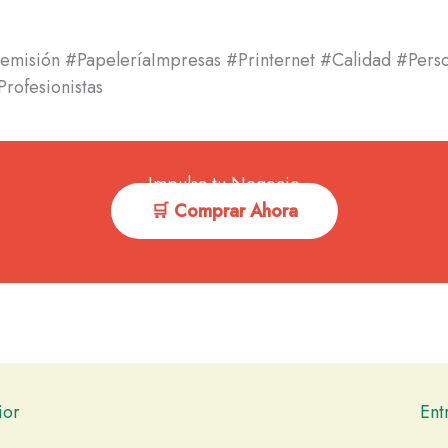
misión #PapeleríaImpresas #Printernet #Calidad #Perso
rofesionistas
Impulsa tu Negocio
🛒 Comprar Ahora
ior
Ent