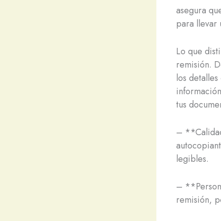
asegura que
para llevar
Lo que dist
remisión. D
los detalles
información
tus documen
– **Calida
autocopiant
legibles.
– **Persona
remisión, p