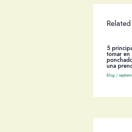
Related
5 princip
tomar en 
ponchado
una pren
Blog
/
septie