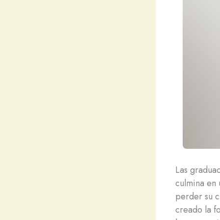
Las graduac
culmina en 
perder su c
creado la f