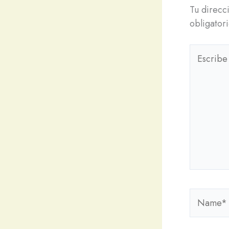
Tu direcc
obligator
Escribe
aquí...
Name*