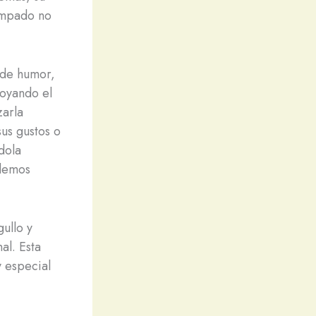
tampado no
o de humor,
poyando el
zarla
us gustos o
dola
odemos
ullo y
al. Esta
y especial