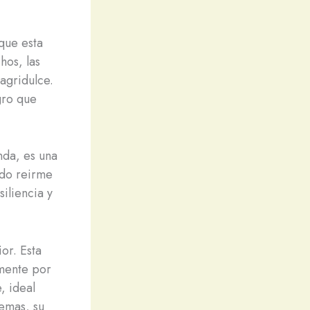
que esta
hos, las
agridulce.
gro que
nda, es una
edo reirme
iliencia y
or. Esta
mente por
, ideal
emas, su