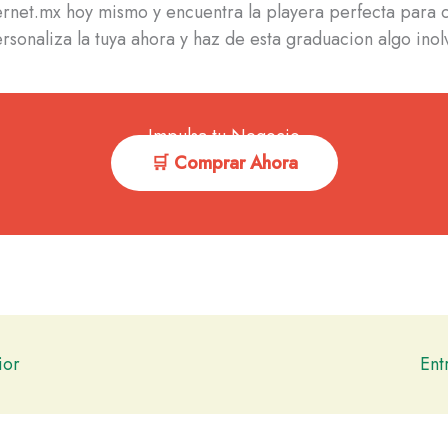
ternet.mx hoy mismo y encuentra la playera perfecta para 
ersonaliza la tuya ahora y haz de esta graduacion algo inol
Impulsa tu Negocio
🛒 Comprar Ahora
ior
Ent