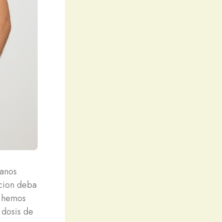
 anos
acion deba
y hemos
 dosis de