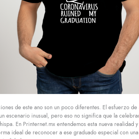
iones de este ano son un poco diferentes. El esfuerzo de
un escenario inusual, pero eso no significa que la celebr
hispa. En Printernet.mx entendemos esta nueva realidad 
orma ideal de reconocer a ese graduado especial con una