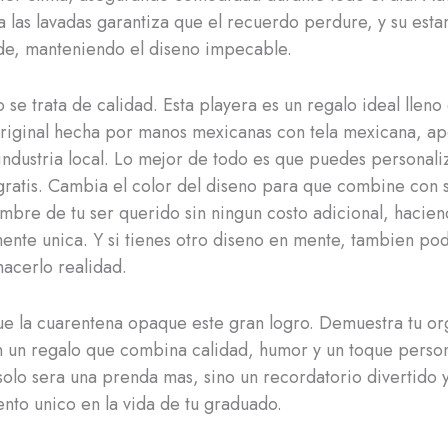
 a las lavadas garantiza que el recuerdo perdure, y su es
de, manteniendo el diseno impecable.
o se trata de calidad. Esta playera es un regalo ideal llen
riginal hecha por manos mexicanas con tela mexicana, a
a industria local. Lo mejor de todo es que puedes personali
gratis. Cambia el color del diseno para que combine con s
mbre de tu ser querido sin ningun costo adicional, hacien
nte unica. Y si tienes otro diseno en mente, tambien p
hacerlo realidad.
e la cuarentena opaque este gran logro. Demuestra tu org
 un regalo que combina calidad, humor y un toque person
solo sera una prenda mas, sino un recordatorio divertido 
to unico en la vida de tu graduado.