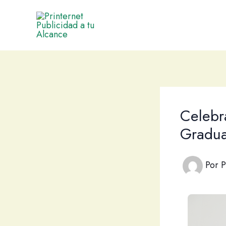
Ir
al
contenido
Celebr
Gradua
Por
P