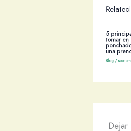
Related
5 princip
tomar en 
ponchado
una pren
Blog
/
septie
Dejar