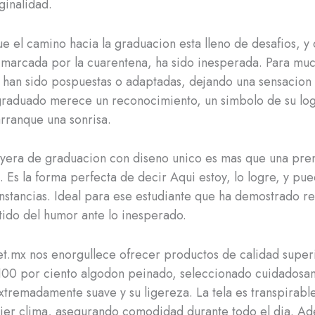
ginalidad.
 el camino hacia la graduacion esta lleno de desafios, y 
, marcada por la cuarentena, ha sido inesperada. Para muc
han sido pospuestas o adaptadas, dejando una sensacion 
graduado merece un reconocimiento, un simbolo de su lo
rranque una sonrisa.
yera de graduacion con diseno unico es mas que una pre
. Es la forma perfecta de decir Aqui estoy, lo logre, y pu
unstancias. Ideal para ese estudiante que ha demostrado res
tido del humor ante lo inesperado.
et.mx nos enorgullece ofrecer productos de calidad superi
 100 por ciento algodon peinado, seleccionado cuidadosa
extremadamente suave y su ligereza. La tela es transpirable
ier clima, asegurando comodidad durante todo el dia. Ad