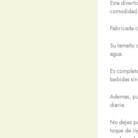
Esta divert
comodidad
Fabricada c
Su tamaño d
agua.
Es completa
bebidas si
Ademas, pue
diaria.
No dejes pa
toque de in