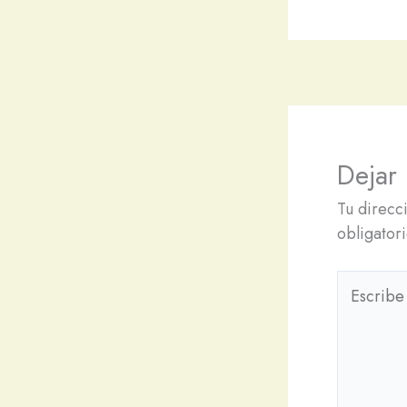
Dejar
Tu direcc
obligator
Escribe
aquí...