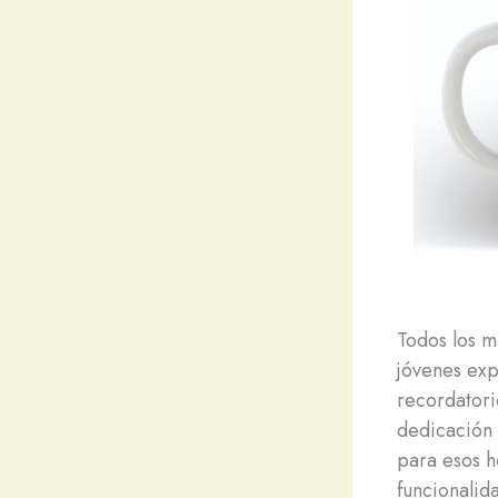
Todos los m
jóvenes ex
recordatori
dedicación 
para esos h
funcionalid