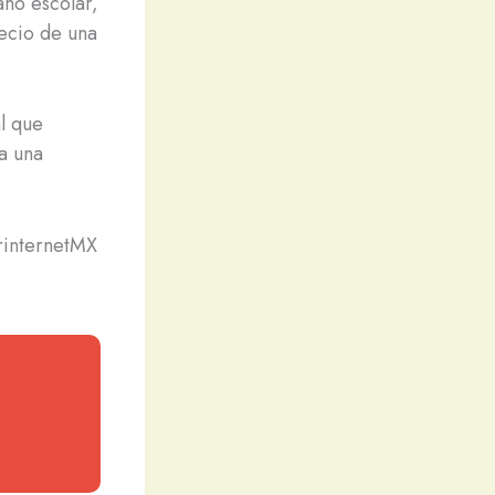
año escolar,
ecio de una
al que
a una
rinternetMX