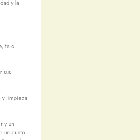
idad y la
, te o
r sus
o y limpieza
r y un
to un punto