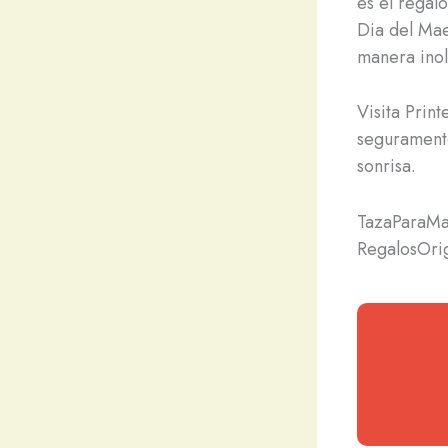
es el regalo
Dia del Mae
manera inol
Visita Prin
seguramente
sonrisa.
TazaParaMa
RegalosOri