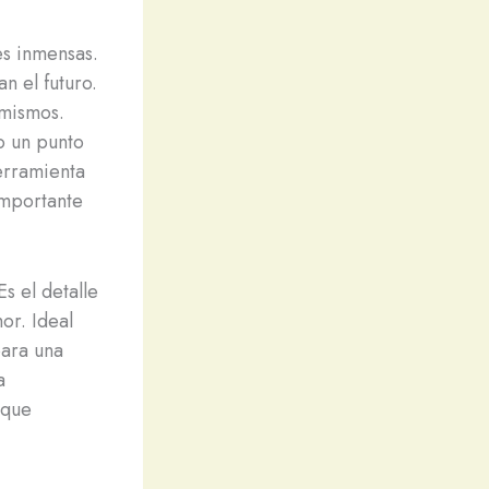
nes inmensas.
n el futuro.
 mismos.
o un punto
erramienta
importante
s el detalle
or. Ideal
para una
a
 que