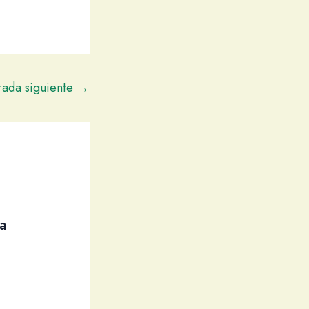
rada siguiente
→
a