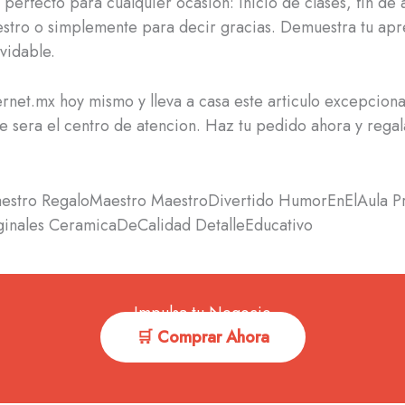
 perfecto para cualquier ocasión: inicio de clases, fin de 
stro o simplemente para decir gracias. Demuestra tu apr
vidable.
ternet.mx hoy mismo y lleva a casa este articulo excepcion
 sera el centro de atencion. Haz tu pedido ahora y regal
estro RegaloMaestro MaestroDivertido HumorEnElAula P
ginales CeramicaDeCalidad DetalleEducativo
Impulsa tu Negocio
🛒 Comprar Ahora