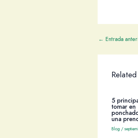
←
Entrada anter
Related
5 princip
tomar en 
ponchado
una pren
Blog
/
septie