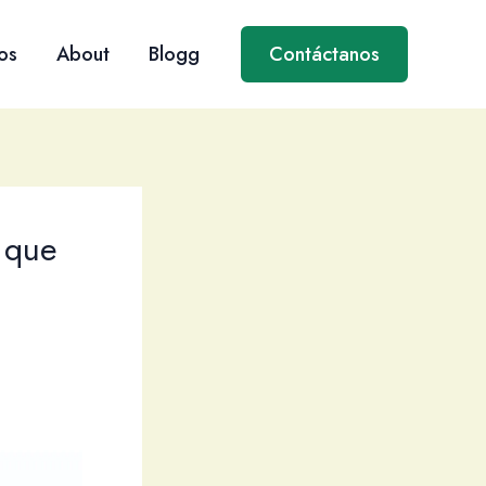
os
About
Blogg
Contáctanos
a que