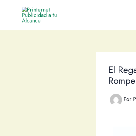
Ir
al
contenido
El Reg
Rompe 
Por
P