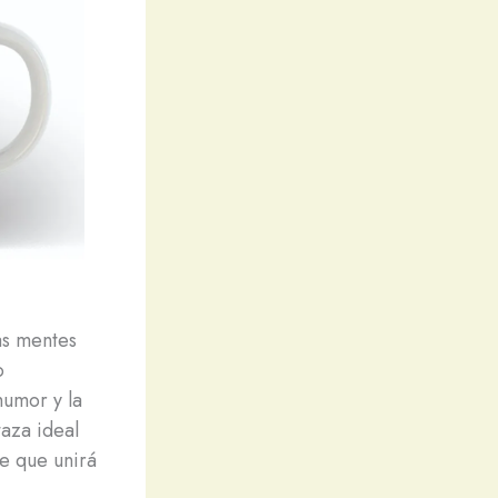
as mentes
o
humor y la
aza ideal
e que unirá