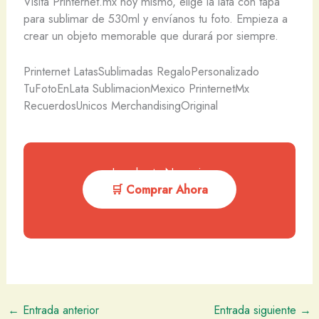
Visita Printernet.mx hoy mismo, elige la lata con tapa
para sublimar de 530ml y envíanos tu foto. Empieza a
crear un objeto memorable que durará por siempre.
Printernet LatasSublimadas RegaloPersonalizado
TuFotoEnLata SublimacionMexico PrinternetMx
RecuerdosUnicos MerchandisingOriginal
Impulsa tu Negocio
🛒 Comprar Ahora
←
Entrada anterior
Entrada siguiente
→