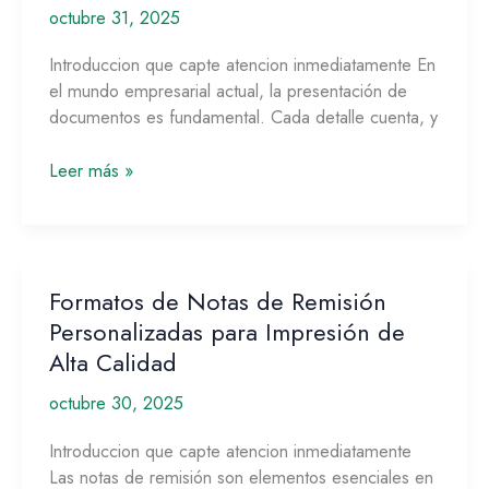
octubre 31, 2025
de
Remisión
Introduccion que capte atencion inmediatamente En
Personalizadas
el mundo empresarial actual, la presentación de
para
documentos es fundamental. Cada detalle cuenta, y
Tu
Negocio
Leer más »
Formatos de Notas de Remisión
Formatos
de
Personalizadas para Impresión de
Notas
Alta Calidad
de
octubre 30, 2025
Remisión
Personalizadas
Introduccion que capte atencion inmediatamente
para
Las notas de remisión son elementos esenciales en
Impresión