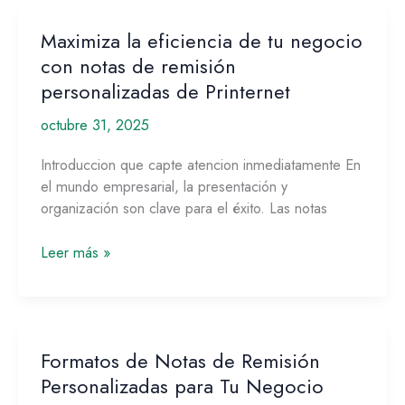
Maximiza la eficiencia de tu negocio
Maximiza
la
con notas de remisión
eficiencia
personalizadas de Printernet
de
octubre 31, 2025
tu
negocio
Introduccion que capte atencion inmediatamente En
con
el mundo empresarial, la presentación y
notas
organización son clave para el éxito. Las notas
de
remisión
Leer más »
personalizadas
de
Printernet
Formatos de Notas de Remisión
Formatos
de
Personalizadas para Tu Negocio
Notas