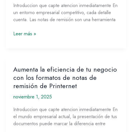
Introduccion que capte atencion inmediatamente En
con
un entorno empresarial competitivo, cada detalle
Notas
cuenta. Las notas de remisión son una herramienta
de
Remisión
Leer más »
Personalizadas
de
Printernet
Aumenta la eficiencia de tu negocio
Aumenta
la
con los formatos de notas de
eficiencia
remisión de Printernet
de
noviembre 1, 2025
tu
negocio
Introduccion que capte atencion inmediatamente En
con
el mundo empresarial actual, la presentación de tus
los
documentos puede marcar la diferencia entre
formatos