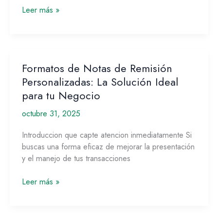
de
Leer más »
notas
de
remisión
de
Printernet
Formatos de Notas de Remisión
Formatos
de
Personalizadas: La Solución Ideal
Notas
para tu Negocio
de
octubre 31, 2025
Remisión
Personalizadas:
Introduccion que capte atencion inmediatamente Si
La
buscas una forma eficaz de mejorar la presentación
Solución
y el manejo de tus transacciones
Ideal
para
Leer más »
tu
Negocio