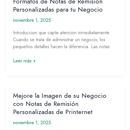
Formatos de Notas de Remisión
Formatos
de
Personalizadas para tu Negocio
Notas
noviembre 1, 2025
de
Remisión
Introduccion que capte atencion inmediatamente
Personalizadas
Cuando se trata de administrar un negocio, los
para
pequeños detalles hacen la diferencia. Las notas
tu
Negocio
Leer más »
Mejore la Imagen de su Negocio
Mejore
la
con Notas de Remisión
Imagen
Personalizadas de Printernet
de
noviembre 1, 2025
su
Negocio