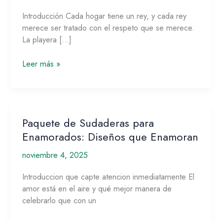
el
Introducción Cada hogar tiene un rey, y cada rey
Rey
merece ser tratado con el respeto que se merece.
de
La playera […]
la
Casa
Leer más »
Paquete de Sudaderas para
Paquete
de
Enamorados: Diseños que Enamoran
Sudaderas
noviembre 4, 2025
para
Enamorados:
Introduccion que capte atencion inmediatamente El
Diseños
amor está en el aire y qué mejor manera de
que
celebrarlo que con un
Enamoran