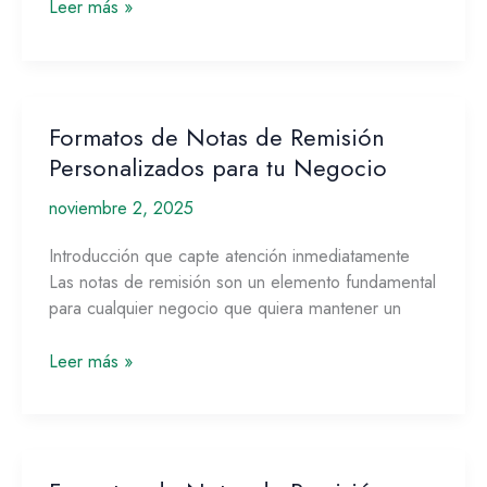
Leer más »
Formatos de Notas de Remisión
Formatos
de
Personalizados para tu Negocio
Notas
noviembre 2, 2025
de
Remisión
Introducción que capte atención inmediatamente
Personalizados
Las notas de remisión son un elemento fundamental
para
para cualquier negocio que quiera mantener un
tu
Negocio
Leer más »